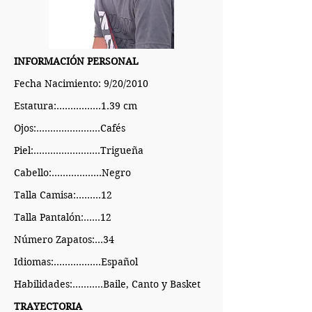
INFORMACIÓN PERSONAL
Fecha Nacimiento: 9/20/2010
Estatura:................1.39 cm
Ojos:...……...….…….Cafés
Piel:...……….......…..Trigueña
Cabello:...…….……..Negro
Talla Camisa:.........12
Talla Pantalón:......12
Número Zapatos:...34
Idiomas:.................Español
Habilidades:...........Baile, Canto y Basket
TRAYECTORIA